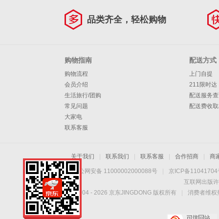
品类齐全，轻松购物
购物指南
配送方式
购物流程
上门自提
会员介绍
211限时达
生活旅行/团购
配送服务查
常见问题
配送费收取
大家电
联系客服
关于我们
|
联系我们
|
联系客服
|
合作招商
|
商
京公网安备 11000002000088号
|
京ICP备1104170
互联网出版许
Copyright © 2004 -
2026
京东JINGDONG 版权所有
|
消费者维权热
康奈新品大促·享劲爆
优惠