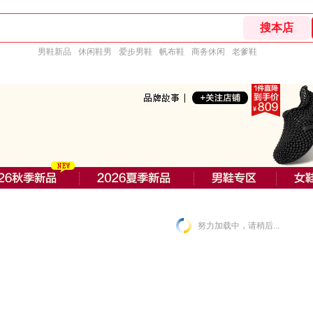
男鞋新品
休闲鞋男
爱步男鞋
帆布鞋
商务休闲
老爹鞋
努力加载中，请稍后...