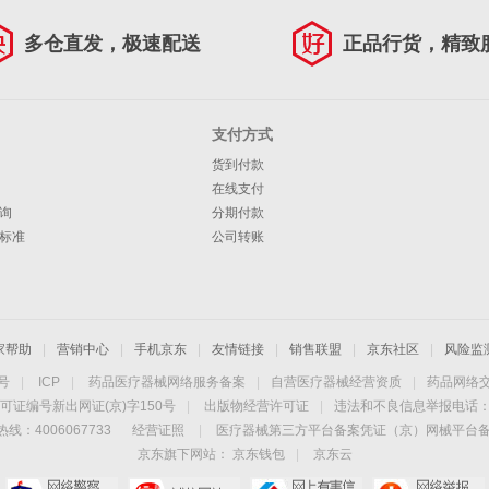
多仓直发，极速配送
正品行货，精致
支付方式
货到付款
在线支付
询
分期付款
标准
公司转账
家帮助
|
营销中心
|
手机京东
|
友情链接
|
销售联盟
|
京东社区
|
风险监
4号
|
ICP
|
药品医疗器械网络服务备案
|
自营医疗器械经营资质
|
药品网络
可证编号新出网证(京)字150号
|
出版物经营许可证
|
违法和不良信息举报电话：40
线：4006067733
经营证照
|
医疗器械第三方平台备案凭证（京）网械平台备字（
京东旗下网站：
京东钱包
|
京东云