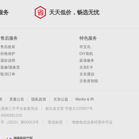
服务
天天低价，畅选无忧
售后服务
特色服务
售后政策
夺宝岛
价格保护
DIY装机
退款说明
延保服务
返修/退换货
京东E卡
取消订单
京东通信
京鱼座智能
测
|
质量公告
|
隐私政策
|
京东公益
|
Media & IR
交易第三方平台备案凭证
|
新出发京零 字第大120007号
06561155
2023）第00013号
|
营业执照
|
增值电信业务经营许可证