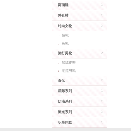
网面鞋
冲孔鞋
时尚女靴
短靴
长靴
流行男靴
加绒皮鞋
潮流男靴
百亿
星际系列
奶油系列
流光系列
明星同款