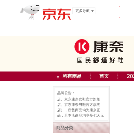
更多导航
服装城
食品
金融
康奈京东旗舰店由康奈品牌官
方直营，是康奈品牌三大京东
旗舰店之一（康奈品牌三大京
东旗舰店包括：康奈京东旗舰
品牌公告：
店、京东康奈女鞋官方旗舰
店、京东康奈男鞋官方旗舰
店），所售商品均为康奈正
品，且本店商品均享受七天无
理由退换，请京东用户放心购
买。
商品分类