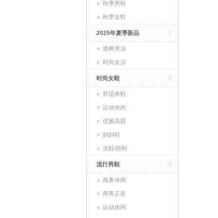
秋季男鞋
秋季女鞋
2025年夏季新品
透爽男凉
时尚女凉
时尚女鞋
舒适单鞋
运动休闲
优雅高跟
妈妈鞋
凉鞋/拖鞋
流行男鞋
商务休闲
商务正装
运动休闲